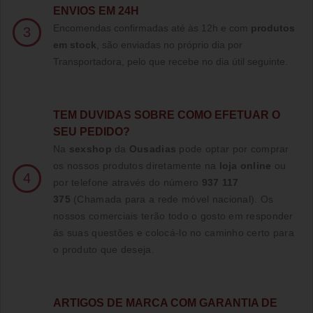
ENVIOS EM 24H
Encomendas confirmadas até às 12h e com
produtos
3
em stock
, são enviadas no próprio dia por
Transportadora, pelo que recebe no dia útil seguinte.
TE
M DUVIDAS SOBRE COMO EFETUAR O
SEU PEDIDO?
Na
sexshop
da
Ousadias
pode optar por comprar
os nossos produtos diretamente na
loja online
ou
4
por telefone através do número
937 117
375
(Chamada para a rede móvel nacional)
. Os
nossos comerciais terão todo o gosto em responder
ás suas questões e colocá-lo no caminho certo para
o produto que deseja.
ARTIGOS DE MARCA COM GARANTIA DE