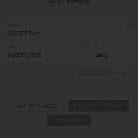
estimulam o desejo sexual de uma forma natural.
Será uma atração irresistível para todos
MARCA
SECRET PLAY
EAN
PESO
8435097837093
140 g
MAIS INFORMAÇÕES
PRODUTOS IDÊNTICOS
COMENTÁRIOS