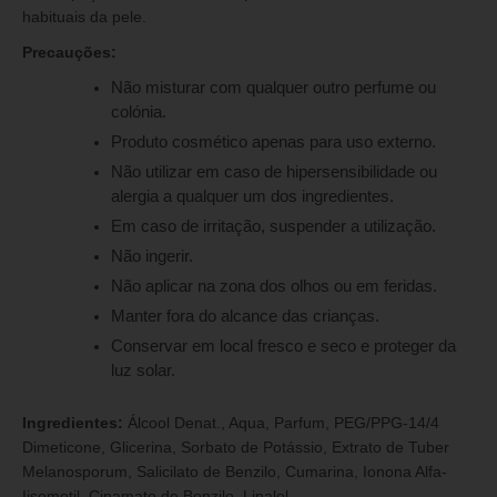
habituais da pele.
Precauções:
Não misturar com qualquer outro perfume ou
colónia.
Produto cosmético apenas para uso externo.
Não utilizar em caso de hipersensibilidade ou
alergia a qualquer um dos ingredientes.
Em caso de irritação, suspender a utilização.
Não ingerir.
Não aplicar na zona dos olhos ou em feridas.
Manter fora do alcance das crianças.
Conservar em local fresco e seco e proteger da
luz solar.
Ingredientes:
Álcool Denat., Aqua, Parfum, PEG/PPG-14/4
Dimeticone, Glicerina, Sorbato de Potássio, Extrato de Tuber
Melanosporum, Salicilato de Benzilo, Cumarina, Ionona Alfa-
Iisometil, Cinamato de Benzilo, Linalol.