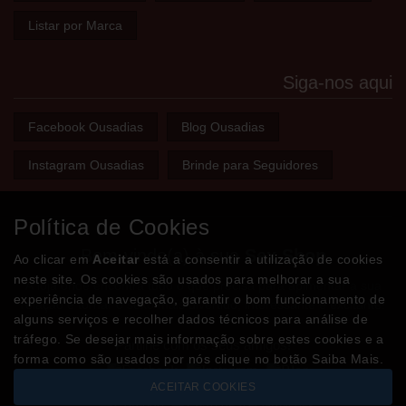
Listar por Marca
Siga-nos aqui
Facebook Ousadias
Blog Ousadias
Instagram Ousadias
Brinde para Seguidores
Política de Cookies
Bem-vindo(a) à sua
Sex Shop
Ao clicar em
Aceitar
está a consentir a utilização de cookies
neste site. Os cookies são usados para melhorar a sua
A loja onde encontra tudo o que precisa para apimentar a sua
experiência de navegação, garantir o bom funcionamento de
relação e tornar o sexo mais divertido, interessante e excitante!
alguns serviços e recolher dados técnicos para análise de
tráfego. Se desejar mais informação sobre estes cookies e a
Partilhe com os seus amigos!
forma como são usados por nós clique no botão Saiba Mais.
ACEITAR COOKIES