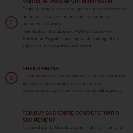
MODOS DE PAGAMENTO DISPONÍVEIS
Pague durante a compra ou apenas quando receber os
produtos. Disponibilizamos varios métodos de
2
pagamento;
Contra-
Reembolso
,
Multibanco
,
MBWay
,
Cartão de
Crédito
ou
Paypal
.
Nas compras de valor igual ou
superior a 49€ os
portes são grátis
.
ENVIOS EM 24H
Encomendas confirmadas até às 12h e com
produtos
3
em stock
, são enviadas no próprio dia por
Transportadora, pelo que recebe no dia útil seguinte.
TE
M DUVIDAS SOBRE COMO EFETUAR O
SEU PEDIDO?
Na
sexshop
da
Ousadias
pode optar por comprar