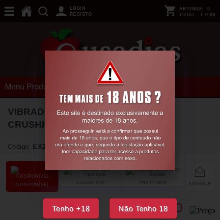
LOGIN
ARTIGOS:
0
REGISTO
TOTAL:
€ 0,00
Menu Produtos
VIBRADOR REALÍSTICO LOVERBOY
CRUSHIOUS
Código:
EX20829
FAVORITOS
PARTILHAR
SUGERIR
INDISPONÍVEL
20,
30
Tenho +18
Não Tenho 18
€