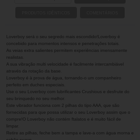
propriedades elásticas.
Retire sempre as pilhas quando não estiver a ser utilizado.
PRODUTOS IDÊNTICOS
COMENTÁRIOS
Material:TPR, ABS.
Dimensões:Inserível:17 cm de comprimento; 4,2 cm de
diâmetro.
Loverboy será o seu segredo mais escondido!Loverboy é
Total19,5 cm de comprimento; 4,2 cm de diâmetro.
concebido para momentos intensos e penetrações totais.
As veias extra salientes permitem experiências imensamente
realistas.
A sua vibração multi velocidade é facilmente intercambiável
através da rotação da base.
Loverboy é à prova de água, tornando-o um companheiro
perfeito em duches especiais.
Use o seu Loverboy com lubrificantes Crushious e desfrute do
seu brinquedo no seu melhor.
Este vibrador funciona com 2 pilhas do tipo AAA, que são
fornecidas para que possa utilizar o seu Loverboy assim que o
compre!O Loverboy não contém ftalatos e é muito fácil de
limpar.
Retire as pilhas, feche bem a tampa e lave-a com água morna e
sabão suave.