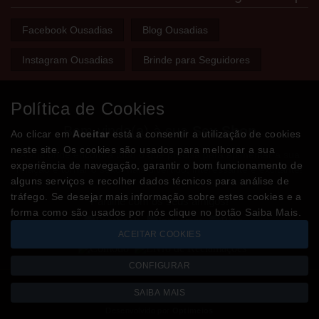
Facebook Ousadias
Blog Ousadias
Instagram Ousadias
Brinde para Seguidores
Política de Cookies
Bem-vindo(a) à sua
Sex Shop
Ao clicar em
Aceitar
está a consentir a utilização de cookies
neste site. Os cookies são usados para melhorar a sua
A loja onde encontra tudo o que precisa para apimentar a sua
experiência de navegação, garantir o bom funcionamento de
relação e tornar o sexo mais divertido, interessante e excitante!
alguns serviços e recolher dados técnicos para análise de
tráfego. Se desejar mais informação sobre estes cookies e a
Partilhe com os seus amigos!
forma como são usados por nós clique no botão Saiba Mais.
ACEITAR COOKIES
CONFIGURAR
SAIBA MAIS
Todos os valores incluem IVA à taxa em vigor
Copyright © OUSADIAS.pt 2026
Desenvolvido por
Optimeios