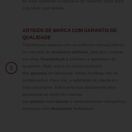
ás suas questões e colocá-lo no caminho certo para
o produto que deseja.
ARTIGOS DE MARCA COM GARANTIA DE
QUALIDADE
Trabalhamos apenas com as melhores marcas líderes
no mercado de
produtos eróticos
, pelo que comprar
sex shop
Ousadias.pt
é sinónimo e garantia e de
qualidade. Aliás, todos os nossos produtos
5
têm
garantia
do fabricante. Nesta SexShop não há
complicações. Para nós, a satisfação do cliente é o
mais importante. Esforçamo-nos diariamente para
apresentar as melhores marcas
aos
preços
mais
baixos
e ainda promover campanhas
semanais com
descontos
fantásticos.