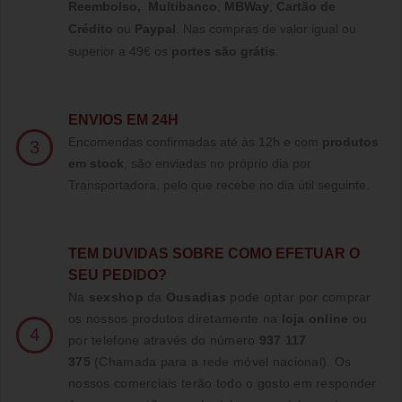
Reembolso
,
Multibanco
,
MBWay
,
Cartão de
Crédito
ou
Paypal
.
Nas compras de valor igual ou
superior a 49€ os
portes são grátis
.
ENVIOS EM 24H
Encomendas confirmadas até às 12h e com
produtos
3
em stock
, são enviadas no próprio dia por
Transportadora, pelo que recebe no dia útil seguinte.
TE
M DUVIDAS SOBRE COMO EFETUAR O
SEU PEDIDO?
Na
sexshop
da
Ousadias
pode optar por comprar
os nossos produtos diretamente na
loja online
ou
4
por telefone através do número
937 117
375
(Chamada para a rede móvel nacional)
. Os
nossos comerciais terão todo o gosto em responder