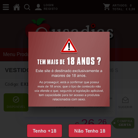
LOGIN
ARTIGOS:
0
REGISTO
TOTAL:
€ 0,00
Menu Produtos
VESTIDO E TANGA CR-4373 PRETO
36 S
Código:
EX16737
PARTILHAR
DISPONÍVEL
FAVORITOS
SUGERIR
26,
26
€
Tenho +18
Não Tenho 18