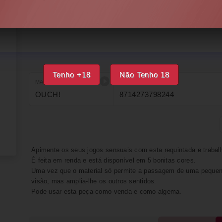
DISPONÍVEL
IMPRIMIR
FAVORITOS
Tenho +18
Não Tenho 18
MARCA
EAN
OUCH!
8714273798244
Apimente os seus jogos sensuais com esta requintada e trabal
É feita em renda e está disponível em 5 bonitas cores.
Uma vez que o material só permite a passagem de uma pequena
visão, mas amplia-lhe os outros sentidos.
Pode usar esta peça como venda e como algema.