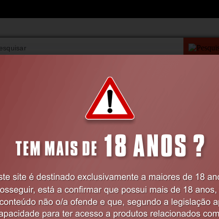
PESQUISA AVANÇAD
VIBRADORES
BDSM
LINGERIE
FARMÁCIA
Home
BDSM
Mascaras e Vendas
VENDA PARA OS OLHOS OUCH! MYSTÈ
PRETA
Código:
EX10324