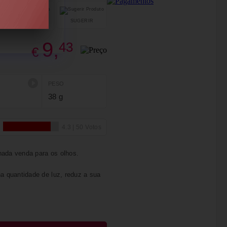
SUGERIR
PARTILHAR
9,
43
€
PESO
38 g
hada venda para os olhos.
 quantidade de luz, reduz a sua