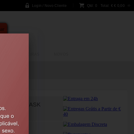
Login / Novo Cliente
Qtd:
0
Total:
€
€ 0,00
A
BRINCADEIRAS
NOVOS
RE LACE MASK