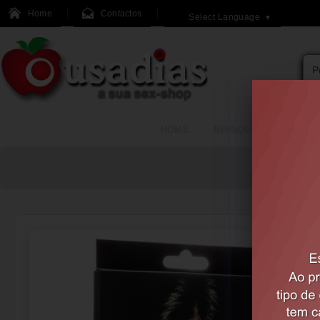
Home
Contactos
Select Language
▼
HOME
BRINQUEDOS