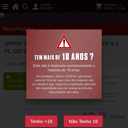
LOGIN
ARTIGOS:
0
REGISTO
TOTAL:
€ 0,00
Menu Produtos
SPRAY PARA PÓS BARBEAR INTIMATE 3.4
FL OZ/ 100 ML PHARMQUESTS
Código:
EX52259
SUGERIR
PARTILHAR
DISPONÍVEL
FAVORITOS
13,
78
€
Tenho +18
Não Tenho 18