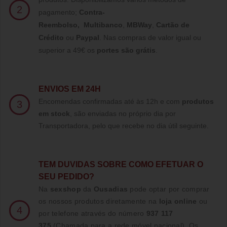
2
pagamento;
Contra-
Reembolso
,
Multibanco
,
MBWay
,
Cartão de
Crédito
ou
Paypal
.
Nas compras de valor igual ou
superior a 49€ os
portes são grátis
.
ENVIOS EM 24H
Encomendas confirmadas até às 12h e com
produtos
3
em stock
, são enviadas no próprio dia por
Transportadora, pelo que recebe no dia útil seguinte.
TE
M DUVIDAS SOBRE COMO EFETUAR O
SEU PEDIDO?
Na
sexshop
da
Ousadias
pode optar por comprar
os nossos produtos diretamente na
loja online
ou
4
por telefone através do número
937 117
375
(Chamada para a rede móvel nacional)
. Os