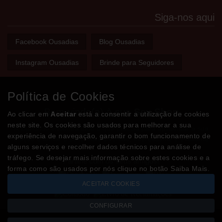
Siga-nos aqui
Facebook Ousadias
Blog Ousadias
Instagram Ousadias
Brinde para Seguidores
Política de Cookies
Bem-vindo(a) à sua
Sex Shop
Ao clicar em
Aceitar
está a consentir a utilização de cookies
neste site. Os cookies são usados para melhorar a sua
A loja onde encontra tudo o que precisa para apimentar a sua
experiência de navegação, garantir o bom funcionamento de
relação e tornar o sexo mais divertido, interessante e excitante!
alguns serviços e recolher dados técnicos para análise de
tráfego. Se desejar mais informação sobre estes cookies e a
Partilhe com os seus amigos!
forma como são usados por nós clique no botão Saiba Mais.
ACEITAR COOKIES
CONFIGURAR