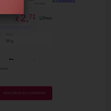
SUGERIR
PARTILHAR
2,
71
€
PESO
39 g
ancas.
ADICIONAR AO CARRINHO