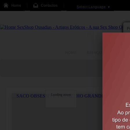
Home
Contactos
Select Language
▼
HOME
BRINQUEDOS
Loading zoom