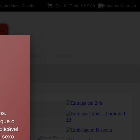
ogin / Novo Cliente
Qtd:
0
Total:
€
€ 0,00
A
BRINCADEIRAS
NOVOS