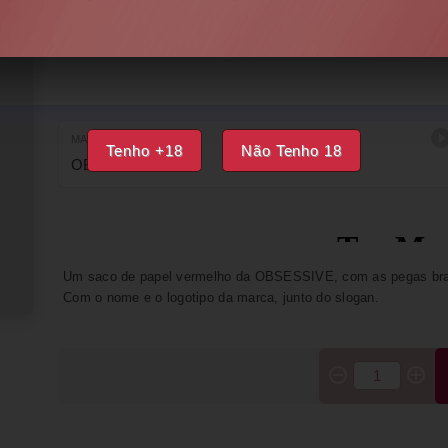
DISPONÍVEL
IMPRIMIR
FAVORITOS
MARCA
Tenho +18
Não Tenho 18
OBSESSIVE
Um saco de papel vermelho da OBSESSIVE, com as pegas br
Com o nome e o logotipo da marca, junto do slogan.