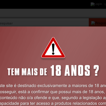
L
PESQUISA AVANÇAD
VIBRADORES
BDSM
LINGERIE
FARMÁCIA
Home
SACO OBSESSIVE VERMELHO GRANDE
Código:
EX12166