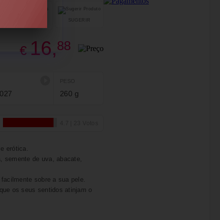
SUGERIR
PARTILHAR
16,
88
€
PESO
027
260 g
e erótica.
, semente de uva, abacate,
facilmente sobre a sua pele.
 que os seus sentidos atinjam o