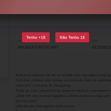
INDISPONÍVEL
IMPRIMIR
FAVORITOS
Tenho +18
Não Tenho 18
MARCA
EAN
SHUNGA EROTIC ART
697309012
Aprecie os prazeres de dar ou receber uma massagem sensual 
Este óleo combina uma mistura exclusiva de óleos de amêndoa
vitamina E e extratos de ylang-ylang.
Todas as suas características fazem-no deslizar suavemente e 
Libido tem uma incrível fragrância a frutos exóticos e fará com
pico do prazer.
Utilizado por massagistas profissionais.