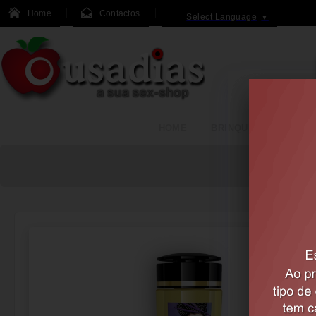
Home
Contactos
Select Language
▼
HOME
BRINQUEDOS