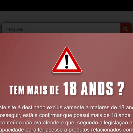
PESQUISA AVANÇADA
VIBRADORES
BDSM
LINGERIE
FARMÁCIA
FARMÁCIA
Massagem
Óleos de Massagem
ÓLEO DE MASSAGEM SHUNGA LIBIDO 
240ML
Código:
EX16557