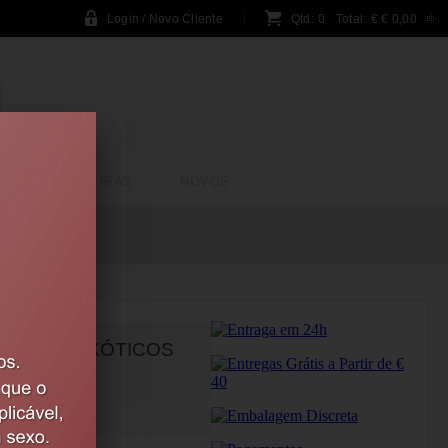
Login / Novo Cliente
Qtd:
0
Total:
€
€ 0,00
BRINCADEIRAS
NOVOS
FRUTOS EXÓTICOS