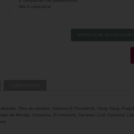
É compatível com preservativos.
Não é comestível.
COMENTÁRIOS
acate, Óleo de cártamo, Vitamina E (Tocoferol), Ylang Ylang, Fragrân
cilato de Benzila, Cumarina, D-Limoneno, Geraniol, Liral, Farsenol, Lilia
ona.