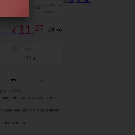
SUGERIR
PARTILHAR
11,
27
€
PESO
147 g
alor HOT OIL.
muito intenso para estimular e
mulante natural com propriedades
 e inebriantes.