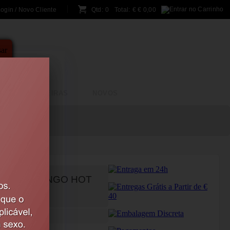
ogin / Novo Cliente
Qtd:
0
Total:
€
€ 0,00
A
BRINCADEIRAS
NOVOS
LOR MORANGO HOT