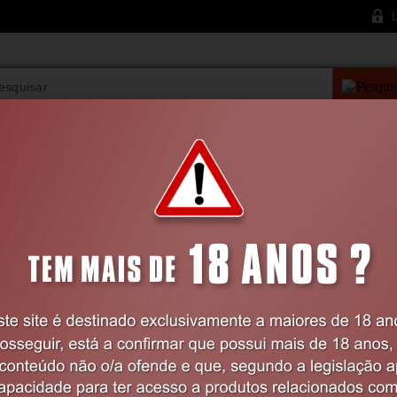
L
PESQUISA AVANÇAD
VIBRADORES
BDSM
LINGERIE
FARMÁCIA
FARMÁCIA
Massagem
Óleos de Massagem
ÓLEO DE MASSAGEM COM EFEITO CA
OIL NUEI 100ML
Código:
EX20841