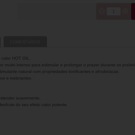
COMENTÁRIOS
 calor HOT OIL.
r muito intenso para estimular e prolongar o prazer durante os prelim
imulante natural com propriedades tonificantes e afrodisíacas.
os e inebriantes.
 estender suavemente.
sfrute do seu efeito calor potente.