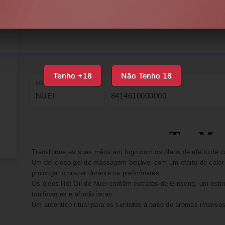
DISPONÍVEL
IMPRIMIR
FAVORITOS
Tenho +18
Não Tenho 18
MARCA
EAN
NUEI
8414610000000
Transforme as suas mãos em fogo com os óleos de efeito de c
Um delicioso gel de massagem beijável com um efeito de calor 
prolongar o prazer durante os preliminares.
Os óleos Hot Oil de Nuei contêm extratos de Ginseng, um esti
tonificantes e afrodisíacas.
Um autentico ritual para os sentidos à base de aromas intensos