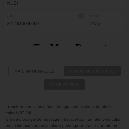
intensos e inebriantes.
NUEI
EAN
PESO
8414610000000
147 g
MAIS INFORMAÇÕES
PRODUTOS IDÊNTICOS
COMENTÁRIOS
Transforme as suas mãos em fogo com os óleos de efeito
calor HOT OIL.
Um delicioso gel de massagem beijável com um efeito de calor
muito intenso para estimular e prolongar o prazer durante os