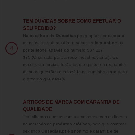
TE
M DUVIDAS SOBRE COMO EFETUAR O
SEU PEDIDO?
Na
sexshop
da
Ousadias
pode optar por comprar
os nossos produtos diretamente na
loja online
ou
4
por telefone através do número
937 117
375
(Chamada para a rede móvel nacional)
. Os
nossos comerciais terão todo o gosto em responder
ás suas questões e colocá-lo no caminho certo para
o produto que deseja.
ARTIGOS DE MARCA COM GARANTIA DE
QUALIDADE
Trabalhamos apenas com as melhores marcas líderes
no mercado de
produtos eróticos
, pelo que comprar
sex shop
Ousadias.pt
é sinónimo e garantia e de