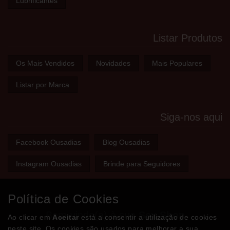
Lubrificantes
Listar Produtos
Os Mais Vendidos
Novidades
Mais Populares
Listar por Marca
Siga-nos aqui
Facebook Ousadias
Blog Ousadias
Instagram Ousadias
Brinde para Seguidores
Política de Cookies
Bem-vindo(a) à sua
Sex Shop
Ao clicar em
Aceitar
está a consentir a utilização de cookies
neste site. Os cookies são usados para melhorar a sua