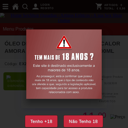
LOGIN
ARTIGOS:
0
REGISTO
TOTAL:
€ 0,00
Menu Produtos
ÓLEO DE MASSAGEM COM EFEITO CALOR
AMORA SELVAGEM HOT OIL NUEI 100ML
Código:
EX20843
SUGERIR
PARTILHAR
DISPONÍVEL
FAVORITOS
11,
00
€
Tenho +18
Não Tenho 18