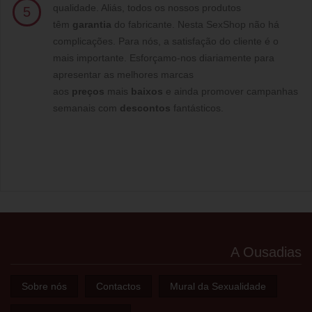
qualidade. Aliás, todos os nossos produtos
5
têm
garantia
do fabricante. Nesta SexShop não há
complicações. Para nós, a satisfação do cliente é o
mais importante. Esforçamo-nos diariamente para
apresentar as melhores marcas
aos
preços
mais
baixos
e ainda promover campanhas
semanais com
descontos
fantásticos.
A Ousadias
Sobre nós
Contactos
Mural da Sexualidade