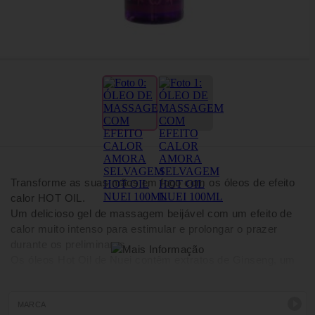
Transforme as suas mãos em fogo com os óleos de efeito
calor HOT OIL.
Um delicioso gel de massagem beijável com um efeito de
calor muito intenso para estimular e prolongar o prazer
durante os preliminares.
Os óleos Hot Oil de Nuei contêm extratos de Ginseng, um
estimulante natural com propriedades tonificantes e
afrodisíacas.
Um autentico ritual para os sentidos à base de aromas
MARCA