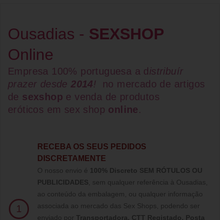
Ousadias -
SEXSHOP
Online
Empresa 100% portuguesa a d
istribuír
prazer desde
2014
!
no mercado de artigos
de
sexshop
e venda de
produtos
eróticos
em
sex shop
online
.
RECEBA OS SEUS PEDIDOS
DISCRETAMENTE
O nosso envio é
100% Discreto SEM RÓTULOS OU
PUBLICIDADES
, sem qualquer referência à Ousadias,
ao conteúdo da embalagem, ou qualquer informação
associada ao mercado das Sex Shops, podendo ser
1
enviado por
Transportadora, CTT Registado,
Posta