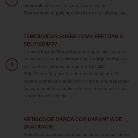
3
em stock
, são enviadas no próprio dia por
Transportadora, pelo que recebe no dia útil seguinte.
TE
M DUVIDAS SOBRE COMO EFETUAR O
SEU PEDIDO?
Na
sexshop
da
Ousadias
pode optar por comprar
os nossos produtos diretamente na
loja online
ou
4
por telefone através do número
937 117
375
(Chamada para a rede móvel nacional)
. Os
nossos comerciais terão todo o gosto em responder
ás suas questões e colocá-lo no caminho certo para
o produto que deseja.
ARTIGOS DE MARCA COM GARANTIA DE
QUALIDADE
Trabalhamos apenas com as melhores marcas líderes