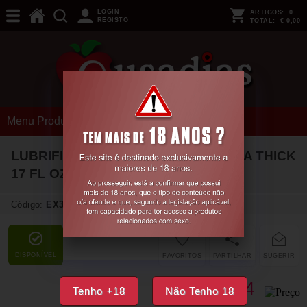
LOGIN
ARTIGOS:
0
REGISTO
TOTAL:
€ 0,00
Menu Produtos
LUBRIFICANTE PARA FISTING EXTRA THICK
17 FL OZ 500 ML FIST IT
Código:
EX37529
DISPONÍVEL
FAVORITOS
PARTILHAR
SUGERIR
22,
44
€
Tenho +18
Não Tenho 18