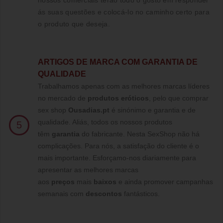
nossos comerciais terão todo o gosto em responder
ás suas questões e colocá-lo no caminho certo para
o produto que deseja.
ARTIGOS DE MARCA COM GARANTIA DE
QUALIDADE
Trabalhamos apenas com as melhores marcas líderes
no mercado de
produtos eróticos
, pelo que comprar
sex shop
Ousadias.pt
é sinónimo e garantia e de
qualidade. Aliás, todos os nossos produtos
5
têm
garantia
do fabricante. Nesta SexShop não há
complicações. Para nós, a satisfação do cliente é o
mais importante. Esforçamo-nos diariamente para
apresentar as melhores marcas
aos
preços
mais
baixos
e ainda promover campanhas
semanais com
descontos
fantásticos.