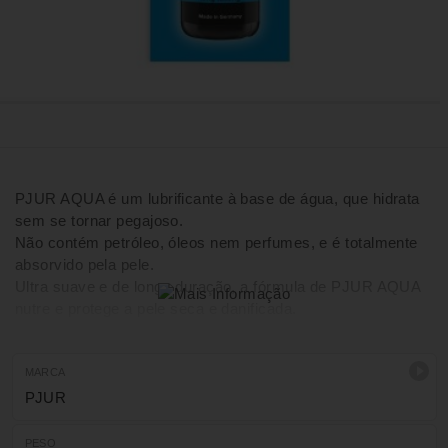
PJUR AQUA é um lubrificante à base de água, que hidrata
sem se tornar pegajoso.
Não contém petróleo, óleos nem perfumes, e é totalmente
absorvido pela pele.
Ultra suave e de longa duração, a fórmula de PJUR AQUA
nutre e protege a pele seca e danificada.
Como um produto médico com certificado CE, é seguro e
recomendado para o uso diário.
MARCA
PJUR
PESO