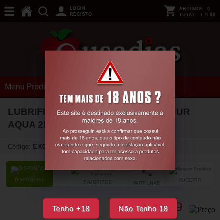
LOGIN
ARTIGOS:
0
REGISTO
TOTAL:
€ 0,00
Menu Produtos
LUBRIFICANTE À BASE DE ÁGUA PJUR
AQUA 2ML
Código:
EX06886
DISPONÍVEL
SUGERIR
FAVORITOS
PARTILHAR
2,
29
€
Tenho +18
Não Tenho 18