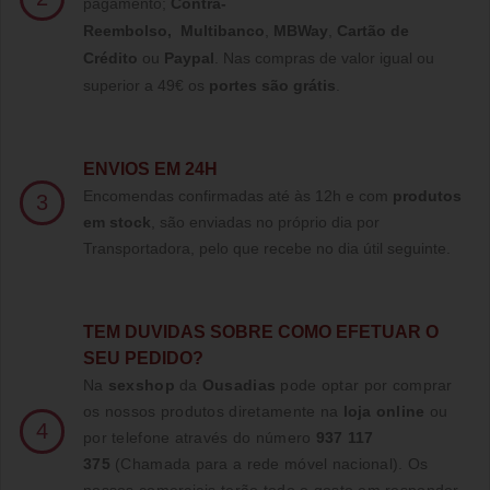
pagamento;
Contra-
Reembolso
,
Multibanco
,
MBWay
,
Cartão de
Crédito
ou
Paypal
.
Nas compras de valor igual ou
superior a 49€ os
portes são grátis
.
ENVIOS EM 24H
Encomendas confirmadas até às 12h e com
produtos
3
em stock
, são enviadas no próprio dia por
Transportadora, pelo que recebe no dia útil seguinte.
TE
M DUVIDAS SOBRE COMO EFETUAR O
SEU PEDIDO?
Na
sexshop
da
Ousadias
pode optar por comprar
os nossos produtos diretamente na
loja online
ou
4
por telefone através do número
937 117
375
(Chamada para a rede móvel nacional)
. Os