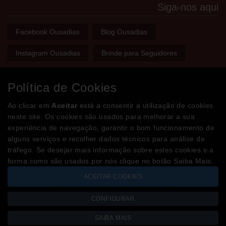
Siga-nos aqui
Facebook Ousadias
Blog Ousadias
Instagram Ousadias
Brinde para Seguidores
Política de Cookies
Bem-vindo(a) à sua
Sex Shop
Ao clicar em
Aceitar
está a consentir a utilização de cookies
neste site. Os cookies são usados para melhorar a sua
A loja onde encontra tudo o que precisa para apimentar a sua
experiência de navegação, garantir o bom funcionamento de
relação e tornar o sexo mais divertido, interessante e excitante!
alguns serviços e recolher dados técnicos para análise de
tráfego. Se desejar mais informação sobre estes cookies e a
Partilhe com os seus amigos!
forma como são usados por nós clique no botão Saiba Mais.
ACEITAR COOKIES
CONFIGURAR
SAIBA MAIS
Todos os valores incluem IVA à taxa em vigor
Copyright © OUSADIAS.pt 2026