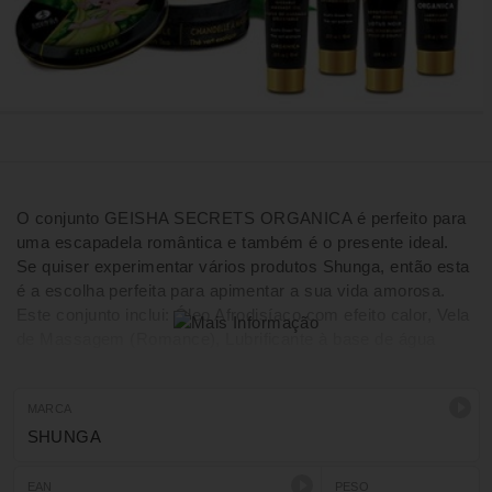
O conjunto GEISHA SECRETS ORGANICA é perfeito para
uma escapadela romântica e também é o presente ideal.
Se quiser experimentar vários produtos Shunga, então esta
é a escolha perfeita para apimentar a sua vida amorosa.
Este conjunto inclui: Óleo Afrodisíaco com efeito calor, Vela
de Massagem (Romance), Lubrificante à base de água
TOKO, Óleo de Massagem (Erotic Massage Romance) e
Creme Íntimo (Dragon).
MARCA
SHUNGA
EAN
PESO