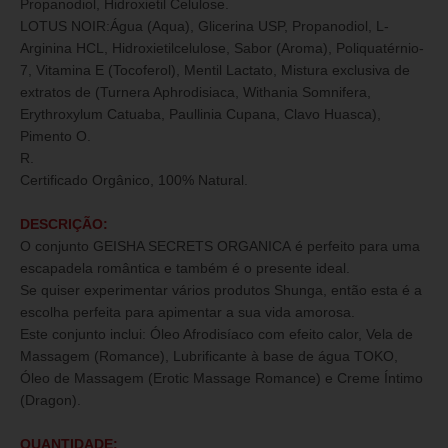
Propanodiol, Hidroxietil Celulose.
LOTUS NOIR:Água (Aqua), Glicerina USP, Propanodiol, L-
Arginina HCL, Hidroxietilcelulose, Sabor (Aroma), Poliquatérnio-
7, Vitamina E (Tocoferol), Mentil Lactato, Mistura exclusiva de
extratos de (Turnera Aphrodisiaca, Withania Somnifera,
Erythroxylum Catuaba, Paullinia Cupana, Clavo Huasca),
Pimento O.
R.
Certificado Orgânico, 100% Natural.
DESCRIÇÃO:
O conjunto GEISHA SECRETS ORGANICA é perfeito para uma
escapadela romântica e também é o presente ideal.
Se quiser experimentar vários produtos Shunga, então esta é a
escolha perfeita para apimentar a sua vida amorosa.
Este conjunto inclui: Óleo Afrodisíaco com efeito calor, Vela de
Massagem (Romance), Lubrificante à base de água TOKO,
Óleo de Massagem (Erotic Massage Romance) e Creme Íntimo
(Dragon).
QUANTIDADE: