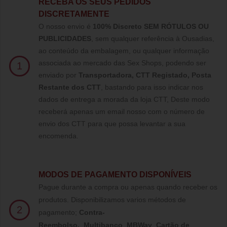
RECEBA OS SEUS PEDIDOS
DISCRETAMENTE
O nosso envio é
100% Discreto SEM RÓTULOS OU
PUBLICIDADES
, sem qualquer referência à Ousadias,
ao conteúdo da embalagem, ou qualquer informação
associada ao mercado das Sex Shops, podendo ser
1
enviado por
Transportadora, CTT Registado,
Posta
Restante dos CTT
, bastando para isso indicar nos
dados de entrega a morada da loja CTT, Deste modo
receberá apenas um email nosso com o número de
envio dos CTT para que possa levantar a sua
encomenda.
MODOS DE PAGAMENTO DISPONÍVEIS
Pague durante a compra ou apenas quando receber os
produtos. Disponibilizamos varios métodos de
2
pagamento;
Contra-
Reembolso
,
Multibanco
,
MBWay
,
Cartão de