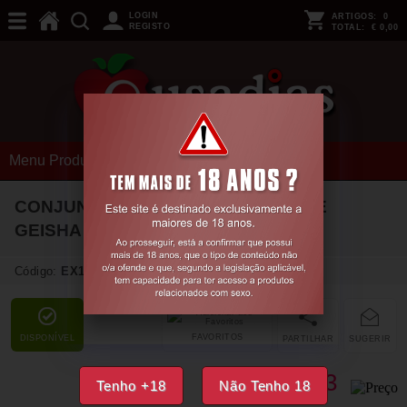
LOGIN
ARTIGOS:
0
REGISTO
TOTAL:
€ 0,00
Menu Produtos
CONJUNTO SHUNGA SEGREDOS DE
GEISHA ORGANICA
Código:
EX12573
FAVORITOS
DISPONÍVEL
PARTILHAR
SUGERIR
21,
73
€
Tenho +18
Não Tenho 18