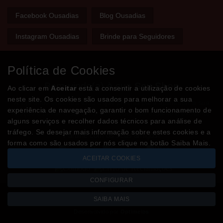
Facebook Ousadias
Blog Ousadias
Instagram Ousadias
Brinde para Seguidores
Política de Cookies
Bem-vindo(a) à sua
Sex Shop
Ao clicar em
Aceitar
está a consentir a utilização de cookies
neste site. Os cookies são usados para melhorar a sua
A loja onde encontra tudo o que precisa para apimentar a sua
experiência de navegação, garantir o bom funcionamento de
relação e tornar o sexo mais divertido, interessante e excitante!
alguns serviços e recolher dados técnicos para análise de
tráfego. Se desejar mais informação sobre estes cookies e a
Partilhe com os seus amigos!
forma como são usados por nós clique no botão Saiba Mais.
ACEITAR COOKIES
CONFIGURAR
SAIBA MAIS
Todos os valores incluem IVA à taxa em vigor
Copyright © OUSADIAS.pt 2026
Desenvolvido por
Optimeios