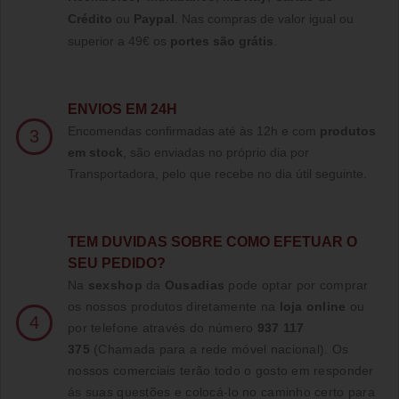
Crédito
ou
Paypal
.
Nas compras de valor igual ou
superior a 49€ os
portes são grátis
.
ENVIOS EM 24H
Encomendas confirmadas até às 12h e com
produtos
3
em stock
, são enviadas no próprio dia por
Transportadora, pelo que recebe no dia útil seguinte.
TE
M DUVIDAS SOBRE COMO EFETUAR O
SEU PEDIDO?
Na
sexshop
da
Ousadias
pode optar por comprar
os nossos produtos diretamente na
loja online
ou
4
por telefone através do número
937 117
375
(Chamada para a rede móvel nacional)
. Os
nossos comerciais terão todo o gosto em responder
ás suas questões e colocá-lo no caminho certo para