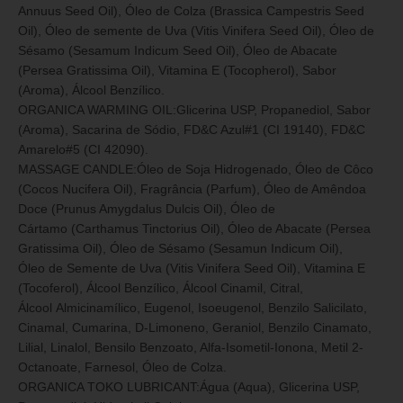
Annuus Seed Oil), Óleo de Colza (Brassica Campestris Seed
Oil), Óleo de semente de Uva (Vitis Vinifera Seed Oil), Óleo de
Sésamo (Sesamum Indicum Seed Oil), Óleo de Abacate
(Persea Gratissima Oil), Vitamina E (Tocopherol), Sabor
(Aroma), Álcool Benzílico.
ORGANICA WARMING OIL:Glicerina USP, Propanediol, Sabor
(Aroma), Sacarina de Sódio, FD&C Azul#1 (CI 19140), FD&C
Amarelo#5 (CI 42090).
MASSAGE CANDLE:Óleo de Soja Hidrogenado, Óleo de Côco
(Cocos Nucifera Oil), Fragrância (Parfum), Óleo de Amêndoa
Doce (Prunus Amygdalus Dulcis Oil), Óleo de
Cártamo (Carthamus Tinctorius Oil), Óleo de Abacate (Persea
Gratissima Oil), Óleo de Sésamo (Sesamun Indicum Oil),
Óleo de Semente de Uva (Vitis Vinifera Seed Oil), Vitamina E
(Tocoferol), Álcool Benzílico, Álcool Cinamil, Citral,
Álcool Almicinamílico, Eugenol, Isoeugenol, Benzilo Salicilato,
Cinamal, Cumarina, D-Limoneno, Geraniol, Benzilo Cinamato,
Lilial, Linalol, Bensilo Benzoato, Alfa-Isometil-Ionona, Metil 2-
Octanoate, Farnesol, Óleo de Colza.
ORGANICA TOKO LUBRICANT:Água (Aqua), Glicerina USP,