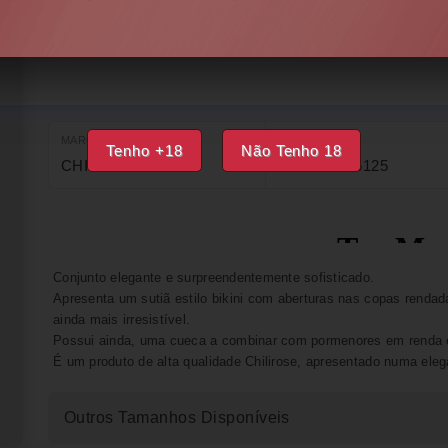
DISPONÍVEL
IMPRIMIR
FAVORITOS
MARCA
EAN
Tenho +18
Não Tenho 18
CHILIROSE
5902017026125
Conjunto elegante e surpreendentemente sofisticado.
Apresenta um sutiã estilo bikini com aberturas nas copas rendad
ainda mais irresistível.
Possui ainda, uma cueca a combinar com pormenores em renda e 
É um produto de alta qualidade Chilirose, apresentado numa eleg
Outros Tamanhos Disponíveis