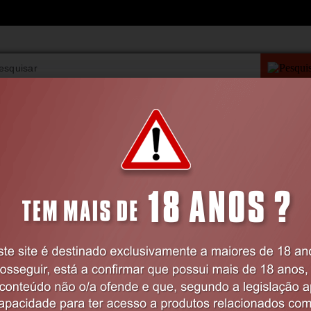
PESQUISA AVANÇAD
VIBRADORES
BDSM
LINGERIE
FARMÁCIA
LINGERIE
Feminina
Conjuntos
CONJUNTO CR-3786 VERMELHO
36 S
Código:
EX12840