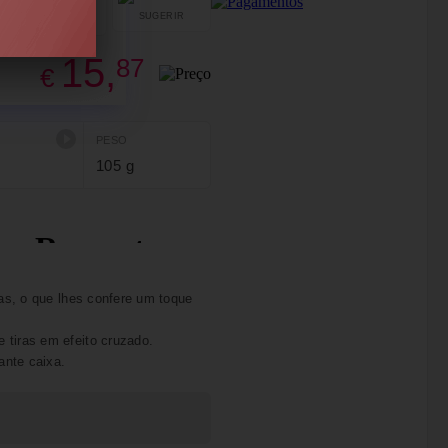
SUGERIR
PARTILHAR
15,
87
€
PESO
105 g
as, o que lhes confere um toque
tiras em efeito cruzado.
ante caixa.