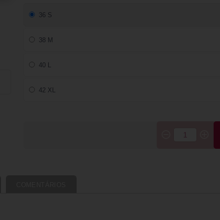
36 S
38 M
40 L
42 XL
COMENTÁRIOS