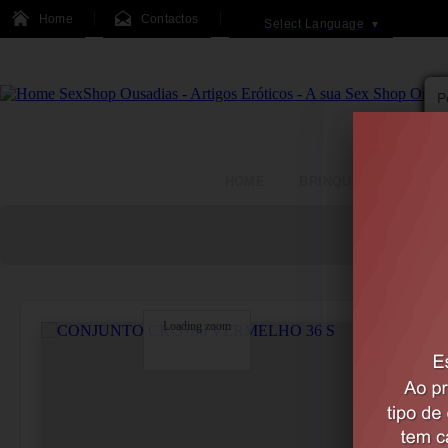
Home
Contactos
Select Language
▼
HOME
BRINQUEDOS
Loading zoom