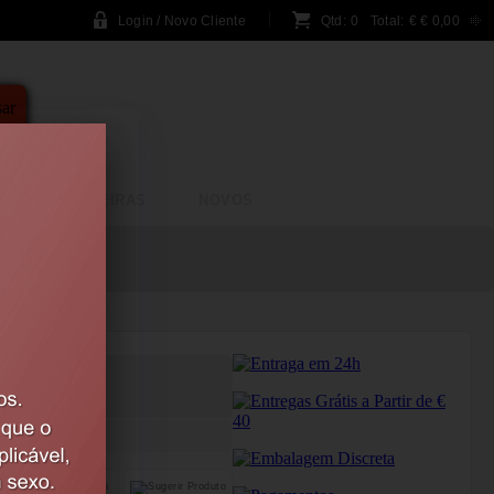
Login / Novo Cliente
Qtd:
0
Total:
€
€ 0,00
A
BRINCADEIRAS
NOVOS