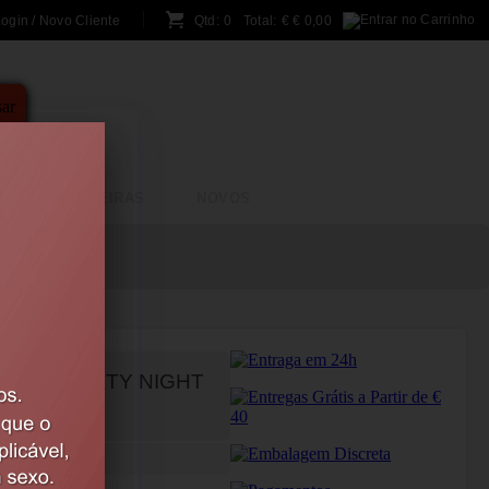
ogin / Novo Cliente
Qtd:
0
Total:
€
€ 0,00
A
BRINCADEIRAS
NOVOS
UESA BEAUTY NIGHT