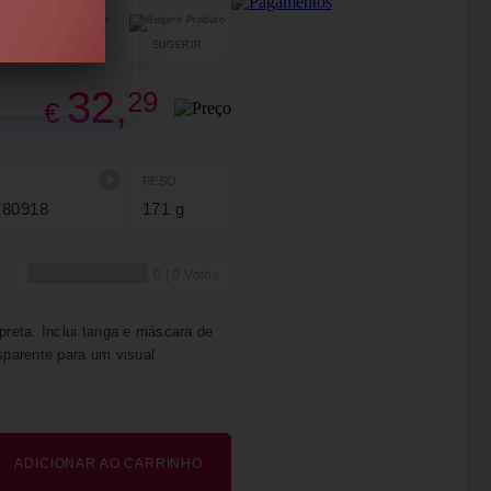
SUGERIR
PARTILHAR
32,
29
€
PESO
780918
171 g
reta. Inclui tanga e máscara de
sparente para um visual
ADICIONAR AO CARRINHO