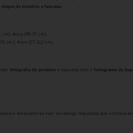
m
toque de mistério e fascínio
.
71 cm), Anca (85-97 cm).
1-91 cm), Anca (97-112 cm).
 com
fotografia do produto
e marcada com o
holograma do logó
iança e deslumbre-se com um design requintado que combina sed