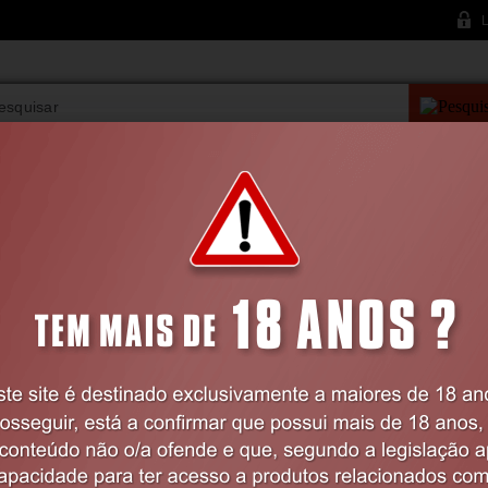
L
PESQUISA AVANÇAD
VIBRADORES
BDSM
LINGERIE
FARMÁCIA
LINGERIE
Feminina
Camisas de Noite
CAMISA DE NOITE E TANGA EVE TURQ
FASHION
Código:
EX47135