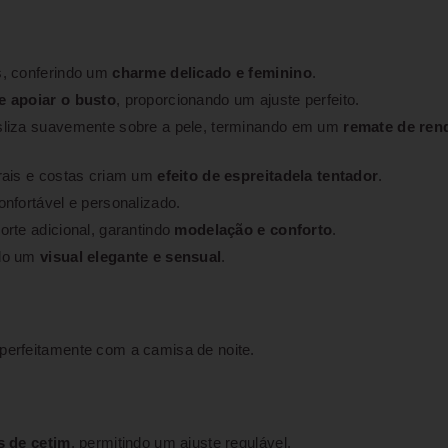
s, conferindo um
charme delicado e feminino
.
e apoiar o busto
, proporcionando um ajuste perfeito.
sliza suavemente sobre a pele, terminando em um
remate de ren
rais e costas criam um
efeito de espreitadela tentador
.
nfortável e personalizado.
rte adicional, garantindo
modelação e conforto
.
ndo um
visual elegante e sensual
.
perfeitamente com a camisa de noite.
s de cetim
, permitindo um ajuste regulável.