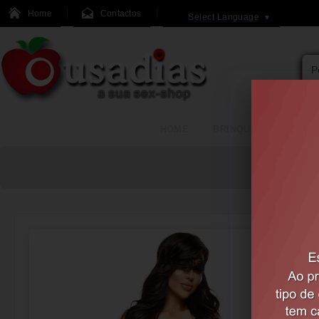
Home
Contactos
Select Language
▼
HOME
BRINQUEDOS