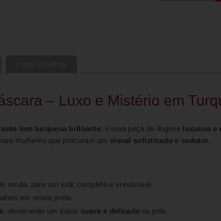
COMENTÁRIOS
scara – Luxo e Mistério em Turq
ante tom turquesa brilhante
, é uma peça de lingerie
luxuosa e 
to para mulheres que procuram um
visual sofisticado e sedutor
.
 renda, para um look completo e irresistível.
alhes em renda preta.
e
, oferecendo um toque
suave e delicado
na pele.