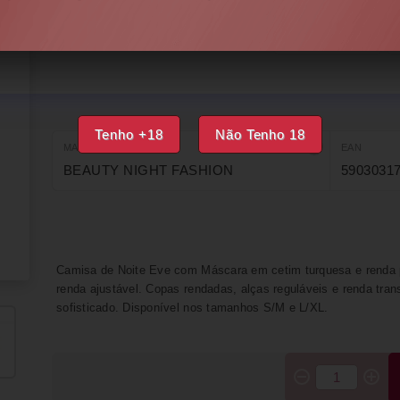
ÚLTIMA UNIDADE
IMPRIMIR
FAVORITOS
Tenho +18
Não Tenho 18
MARCA
EAN
BEAUTY NIGHT FASHION
5903031
Camisa de Noite Eve com Máscara em cetim turquesa e renda p
renda ajustável. Copas rendadas, alças reguláveis e renda tran
sofisticado. Disponível nos tamanhos S/M e L/XL.