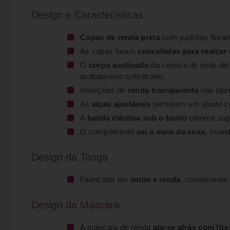
Design e Características
Copas de renda preta
com padrões florai
As copas foram
concebidas para realçar 
O
corpo acetinado
da camisa de noite de
acabamento sofisticado.
Inserções de
renda transparente
nas late
As
alças ajustáveis
permitem um ajuste co
A
banda elástica sob o busto
oferece supo
O comprimento
cai a meio da coxa
, cria
Design da Tanga
Fabricada em
cetim e renda
, combinando 
Design da Máscara
A máscara de renda
ata-se atrás com fita