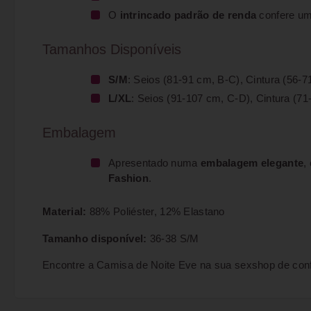
O
intrincado padrão de renda
confere u
Tamanhos Disponíveis
S/M
: Seios (81-91 cm, B-C), Cintura (56-
L/XL
: Seios (91-107 cm, C-D), Cintura (7
Embalagem
Apresentado numa
embalagem elegante
,
Fashion
.
Material:
88% Poliéster, 12% Elastano
Tamanho disponível:
36-38 S/M
Encontre a Camisa de Noite Eve na sua sexshop de conf