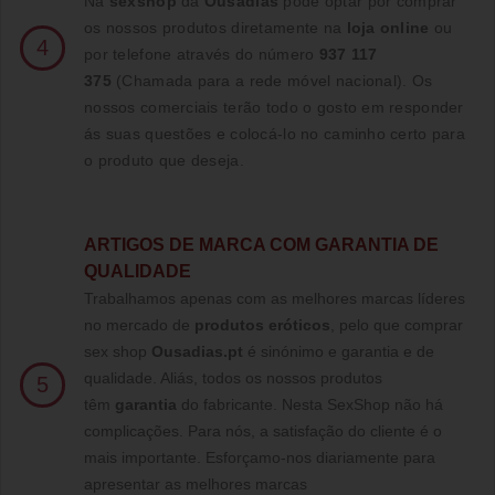
Na
sexshop
da
Ousadias
pode optar por comprar
os nossos produtos diretamente na
loja online
ou
4
por telefone através do número
937 117
375
(Chamada para a rede móvel nacional)
. Os
nossos comerciais terão todo o gosto em responder
ás suas questões e colocá-lo no caminho certo para
o produto que deseja.
ARTIGOS DE MARCA COM GARANTIA DE
QUALIDADE
Trabalhamos apenas com as melhores marcas líderes
no mercado de
produtos eróticos
, pelo que comprar
sex shop
Ousadias.pt
é sinónimo e garantia e de
qualidade. Aliás, todos os nossos produtos
5
têm
garantia
do fabricante. Nesta SexShop não há
complicações. Para nós, a satisfação do cliente é o
mais importante. Esforçamo-nos diariamente para
apresentar as melhores marcas