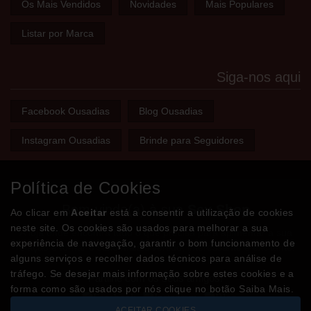
Os Mais Vendidos
Novidades
Mais Populares
Listar por Marca
Siga-nos aqui
Facebook Ousadias
Blog Ousadias
Instagram Ousadias
Brinde para Seguidores
Política de Cookies
Bem-vindo(a) à sua
Sex Shop
Ao clicar em
Aceitar
está a consentir a utilização de cookies
neste site. Os cookies são usados para melhorar a sua
A loja onde encontra tudo o que precisa para apimentar a sua
experiência de navegação, garantir o bom funcionamento de
relação e tornar o sexo mais divertido, interessante e excitante!
alguns serviços e recolher dados técnicos para análise de
tráfego. Se desejar mais informação sobre estes cookies e a
Partilhe com os seus amigos!
forma como são usados por nós clique no botão Saiba Mais.
ACEITAR COOKIES