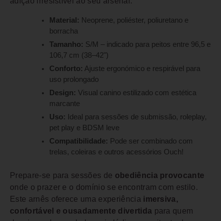
adição irresistível ao seu arsenal.
Material:
Neoprene, poliéster, poliuretano e
borracha
Tamanho:
S/M – indicado para peitos entre 96,5 e
106,7 cm (38–42")
Conforto:
Ajuste ergonómico e respirável para
uso prolongado
Design:
Visual canino estilizado com estética
marcante
Uso:
Ideal para sessões de submissão, roleplay,
pet play e BDSM leve
Compatibilidade:
Pode ser combinado com
trelas, coleiras e outros acessórios Ouch!
Prepare-se para sessões de
obediência provocante
onde o prazer e o domínio se encontram com estilo.
Este arnês oferece uma experiência
imersiva,
confortável e ousadamente divertida
para quem