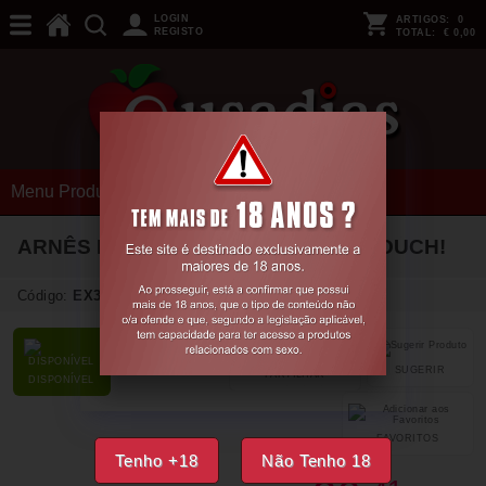
LOGIN
ARTIGOS:
0
REGISTO
TOTAL:
€ 0,00
Menu Produtos
ARNÊS EM NEOPRENE S/M PRETO OUCH!
Código:
EX37524
SUGERIR
PARTILHAR
DISPONÍVEL
FAVORITOS
Tenho +18
Não Tenho 18