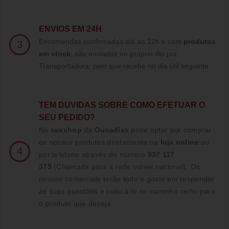
ENVIOS EM 24H
Encomendas confirmadas até às 12h e com
produtos
3
em stock
, são enviadas no próprio dia por
Transportadora, pelo que recebe no dia útil seguinte.
TE
M DUVIDAS SOBRE COMO EFETUAR O
SEU PEDIDO?
Na
sexshop
da
Ousadias
pode optar por comprar
os nossos produtos diretamente na
loja online
ou
4
por telefone através do número
937 117
375
(Chamada para a rede móvel nacional)
. Os
nossos comerciais terão todo o gosto em responder
ás suas questões e colocá-lo no caminho certo para
o produto que deseja.