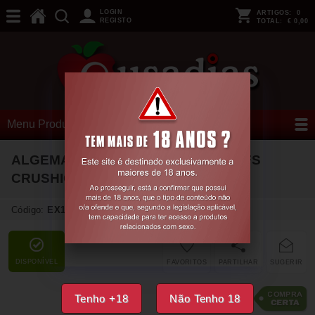
LOGIN
ARTIGOS:
0
REGISTO
TOTAL:
€ 0,00
Menu Produtos
ALGEMAS DE PELUCHE LOVE CUFFS
CRUSHIOUS PRETAS
Código:
EX18509
DISPONÍVEL
FAVORITOS
PARTILHAR
SUGERIR
6,
95
€
Tenho +18
Não Tenho 18